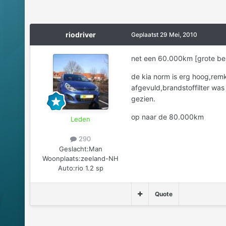
riodriver
Geplaatst
29 Mei, 2010
net een 60.000km [grote beu
de kia norm is erg hoog,rem
afgevuld,brandstoffilter was
gezien.
op naar de 80.000km
Leden
290
Geslacht:
Man
Woonplaats:
zeeland-NH
Auto:
rio 1.2 sp
Quote