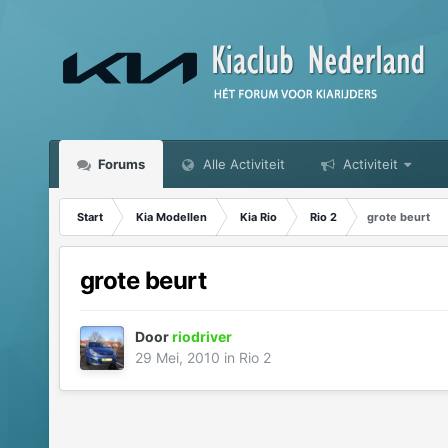
Forums
Alle Activiteit
Activiteit
Start
Kia Modellen
Kia Rio
Rio 2
grote beurt
grote beurt
Door
riodriver
29 Mei, 2010
in
Rio 2