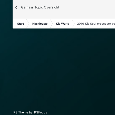
Ga naar Topic Overzicht
Start
Kia nieuws
Kia World
2010 Kia Soul crossover ve
IPS Theme
by
IPSFocus