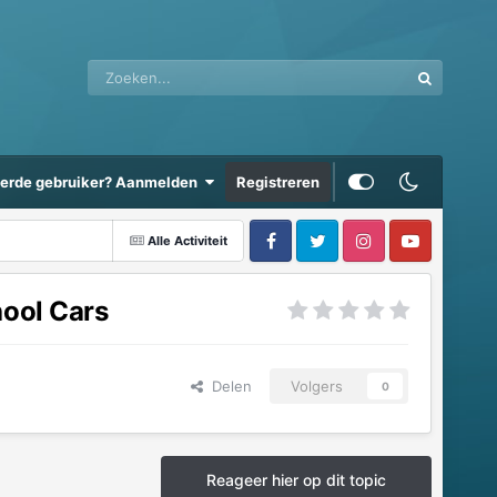
eerde gebruiker? Aanmelden
Registreren
Alle Activiteit
hool Cars
Delen
Volgers
0
Reageer hier op dit topic