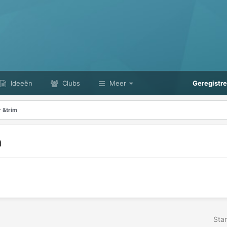
Ideeën
Clubs
Meer
Geregistr
r &trim
m
Star