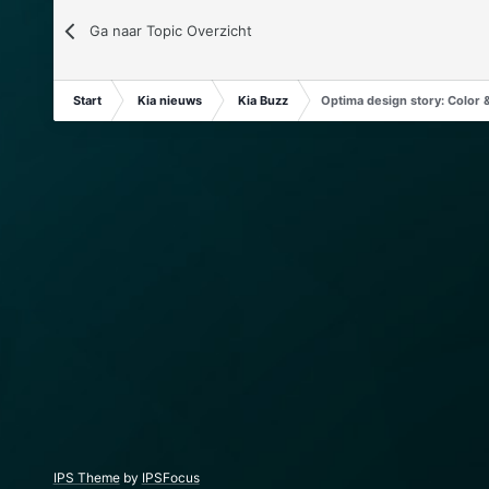
Ga naar Topic Overzicht
Start
Kia nieuws
Kia Buzz
Optima design story: Color 
IPS Theme
by
IPSFocus