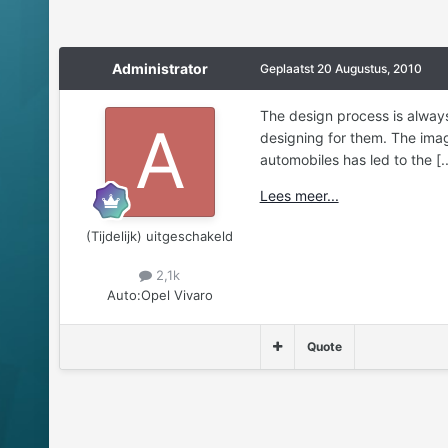
Administrator
Geplaatst
20 Augustus, 2010
The design process is always
designing for them. The imag
automobiles has led to the [..
Lees meer...
(Tijdelijk) uitgeschakeld
2,1k
Auto:
Opel Vivaro
Quote