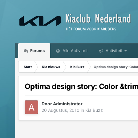
Forums
Alle Activiteit
Activiteit
Start
Kia nieuws
Kia Buzz
Optima design story: Colo
Optima design story: Color &tri
Door
Administrator
20 Augustus, 2010
in
Kia Buzz