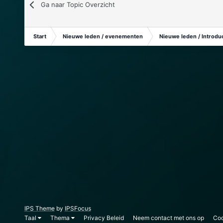
Ga naar Topic Overzicht
Start
Nieuwe leden / evenementen
Nieuwe leden / Introduc
IPS Theme
by
IPSFocus
Taal
Thema
Privacy Beleid
Neem contact met ons op
Coo