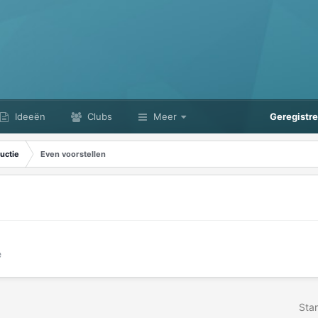
Ideeën
Clubs
Meer
Geregistr
uctie
Even voorstellen
e
Star