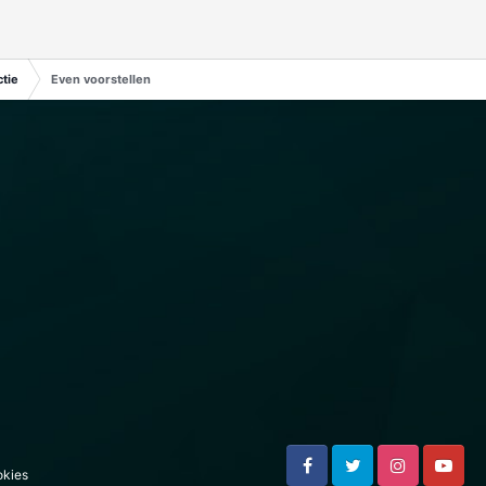
tie
Even voorstellen
kies