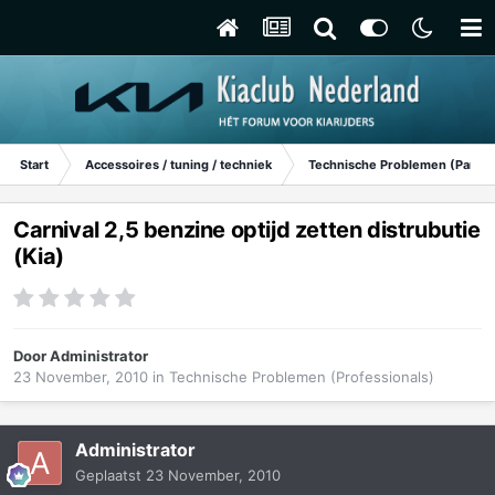
Start
Accessoires / tuning / techniek
Technische Problemen (Particu
Carnival 2,5 benzine optijd zetten distrubutie
(Kia)
Door
Administrator
23 November, 2010
in
Technische Problemen (Professionals)
Administrator
Geplaatst
23 November, 2010