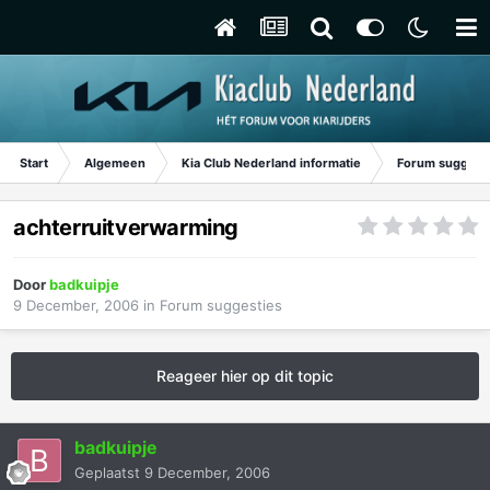
Start
Algemeen
Kia Club Nederland informatie
Forum suggest
achterruitverwarming
Door
badkuipje
9 December, 2006
in
Forum suggesties
Reageer hier op dit topic
badkuipje
Geplaatst
9 December, 2006