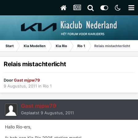
Start
Kia Modellen
Kia Rio
Rio 1
Relais mistachterlicht
Relais mistachterlicht
Door
Gast mjpw79
9 Augustus, 2011
in
Rio 1
Gast mjpw79
Geplaatst
9 Augustus, 2011
Hallo Rio-ers,
Ik heb een Kia Rio 2005 station model