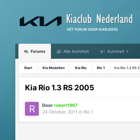
Forums
Alle Activiteit
Activiteit
Start
Kia Modellen
Kia Rio
Rio 1
Kia Rio 1.3 RS 
Kia Rio 1.3 RS 2005
Door
robert1967
24 Oktober, 2011
in
Rio 1