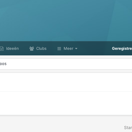
Ideeën
Clubs
Meer
Geregistr
2005
Star