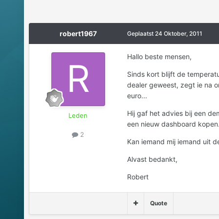
robert1967
Geplaatst
24 Oktober, 2011
Hallo beste mensen,
Sinds kort blijft de tempera
dealer geweest, zegt ie na o
euro...
Hij gaf het advies bij een de
Leden
een nieuw dashboard kopen..
2
Kan iemand mij iemand uit d
Alvast bedankt,
Robert
Quote