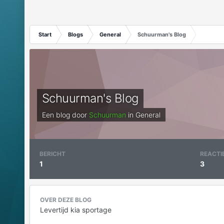
Start
Blogs
General
Schuurman's Blog
Schuurman's Blog
Een blog door
Schuurman
in
General
BERICHT
REACTI
1
3
OVER DEZE BLOG
Levertijd kia sportage