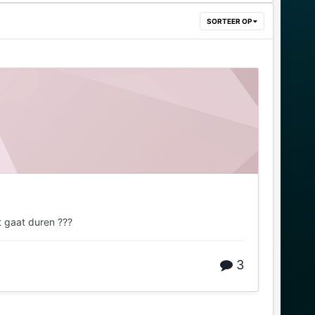
SORTEER OP
t gaat duren ???
3