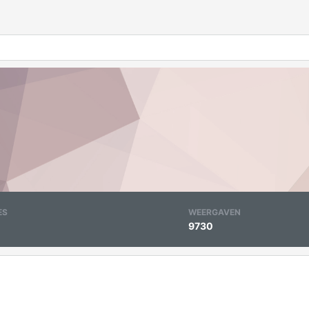
ES
WEERGAVEN
9730