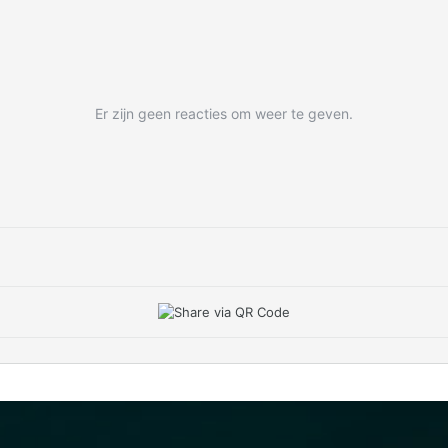
Er zijn geen reacties om weer te geven.
IP.Board Collections by DevFuse