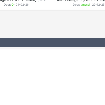
tage 5 (2021 -> heden)
KIA Sportage 5 (2021 -> He
(IMG_8172.jpeg)
Door:
O
· 01-02-26
Door:
timsnaj
· 29-12-25