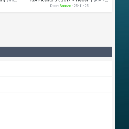
den)
KIA Picanto 3 ( 2017 > Heden )
(WhatsApp Image 2025-12-11 at 19.20.29.jpeg)
(KIA Picanto ZK-361-Z.jpg)
Door:
Breeze
· 25-11-25