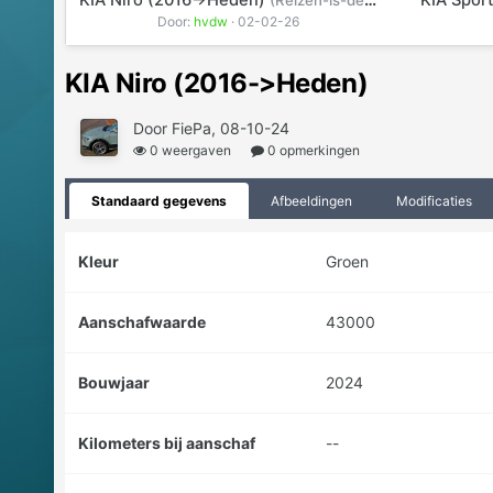
KIA Niro (2016->Heden)
KIA Spor
(Reizen-is-de-reiziger.jpg)
Door:
hvdw
· 02-02-26
KIA Niro (2016->Heden)
Door FiePa, 08-10-24
0 weergaven
0 opmerkingen
Standaard gegevens
Afbeeldingen
Modificaties
Kleur
Groen
Aanschafwaarde
43000
Bouwjaar
2024
Kilometers bij aanschaf
--