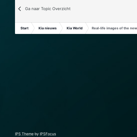
Ga naar Topic Overzicht
Start
Kia nieuws
Kia World
Real-life images of the new
IPS Theme
by
IPSFocus