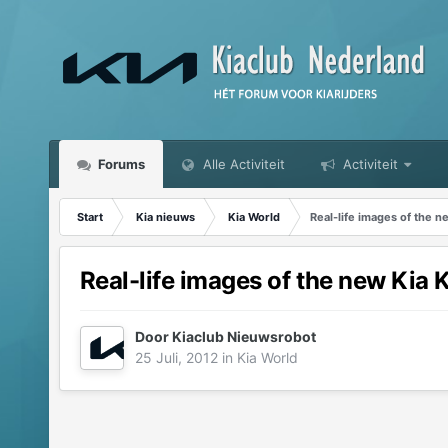
Forums
Alle Activiteit
Activiteit
Start
Kia nieuws
Kia World
Real-life images of the n
Real-life images of the new Kia 
Door
Kiaclub Nieuwsrobot
25 Juli, 2012
in
Kia World