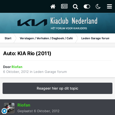
Start
Verslagen / Verhalen / Dagboek / Café
Leden Garage forum
Auto: KIA Rio (2011)
Door
Riofan
6 Oktober, 2012
in
Leden Garage forum
Reageer hier op dit topic
Riofan
Geplaatst
6 Oktober, 2012