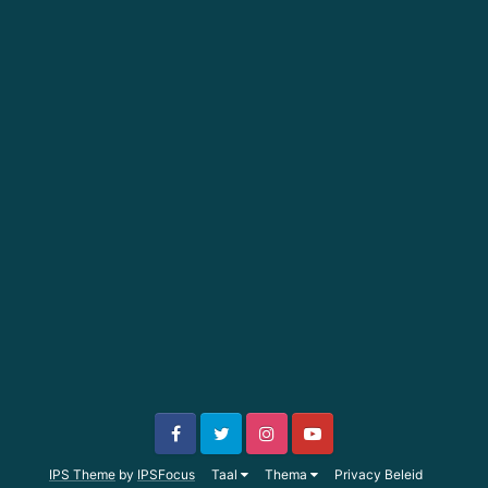
IPS Theme
by
IPSFocus
Taal
Thema
Privacy Beleid