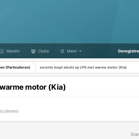
Ideeën
Clubs
Meer
Geregistr
n (Particulieren)
sorento loopt slecht op LPG met warme motor (Kia)
 warme motor (Kia)
culieren)
Star