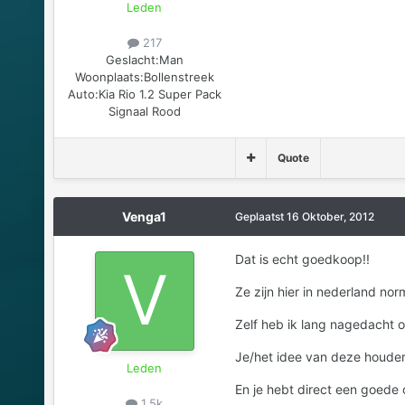
Leden
217
Geslacht:
Man
Woonplaats:
Bollenstreek
Auto:
Kia Rio 1.2 Super Pack
Signaal Rood
Quote
Venga1
Geplaatst
16 Oktober, 2012
Dat is echt goedkoop!!
Ze zijn hier in nederland no
Zelf heb ik lang nagedacht o
Je/het idee van deze houder 
Leden
En je hebt direct een goede 
1,5k