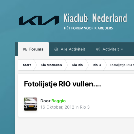
Forums
Alle Activiteit
Activiteit
Start
Kia Modellen
Kia Rio
Rio 3
Fotolijstje RIO v
Fotolijstje RIO vullen....
Door
Baggio
16 Oktober, 2012
in
Rio 3