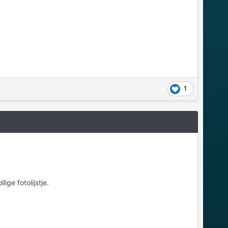
1
ge fotolijstje.