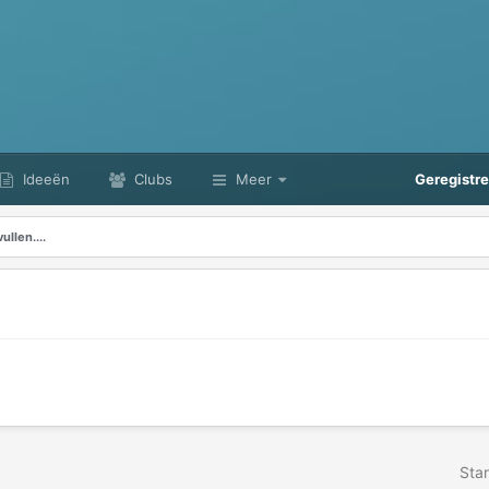
Ideeën
Clubs
Meer
Geregistr
ullen....
Star