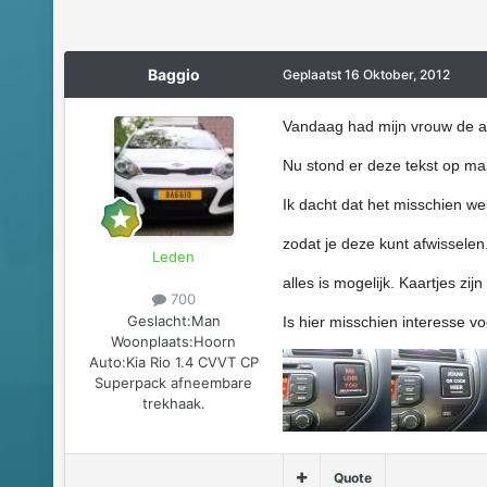
Baggio
Geplaatst
16 Oktober, 2012
Vandaag had mijn vrouw de au
Nu stond er deze tekst op ma
Ik dacht dat het misschien we
zodat je deze kunt afwisselen
Leden
alles is mogelijk. Kaartjes zij
700
Geslacht:
Man
Is hier misschien interesse v
Woonplaats:
Hoorn
Auto:
Kia Rio 1.4 CVVT CP
Superpack afneembare
trekhaak.
Quote