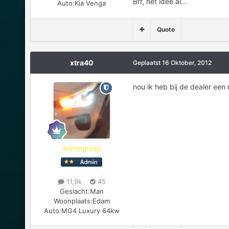
Brr, het idee al...
Auto:
Kia Venga
Quote
xtra40
Geplaatst
16 Oktober, 2012
nou ik heb bij de dealer een 
Admingroep
11,9k
45
Geslacht:
Man
Woonplaats:
Edam
Auto:
MG4 Luxury 64kw