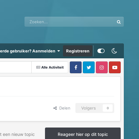
eerde gebruiker? Aanmelden
Registreren
Alle Activiteit
Delen
Volgers
0
t een nieuw topic
Reageer hier op dit topic