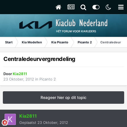
Start
Kia Modellen
Kia Picanto
Picanto 2
Centraledeurver
Centraledeurvergrendeling
Door
Kia2811
23 Oktober, 2012
in
Picanto 2
Reageer hier op dit topic
Kia2811
Geplaatst
23 Oktober, 2012