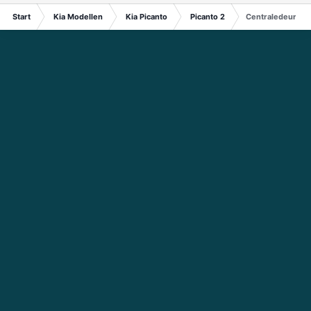
Start
Kia Modellen
Kia Picanto
Picanto 2
Centraledeurver