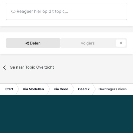
Reageer hier op dit topic...
Delen
Volgers
0
Ga naar Topic Overzicht
Start
Kia Modellen
Kia Ceed
Ceed 2
Dakdragers nieuwe 