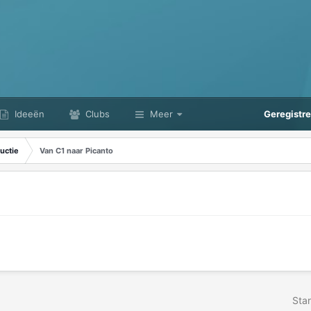
Ideeën
Clubs
Meer
Geregistr
uctie
Van C1 naar Picanto
Star