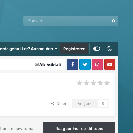
eerde gebruiker? Aanmelden
Registreren
Alle Activiteit
Delen
Volgers
0
t een nieuw topic
Reageer hier op dit topic