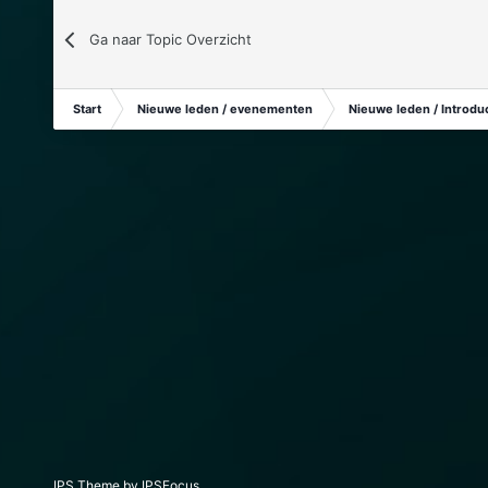
Ga naar Topic Overzicht
Start
Nieuwe leden / evenementen
Nieuwe leden / Introduc
IPS Theme
by
IPSFocus