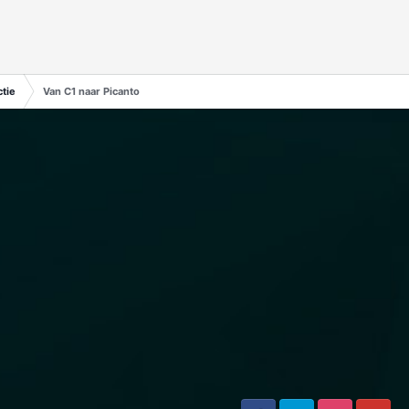
tie
Van C1 naar Picanto