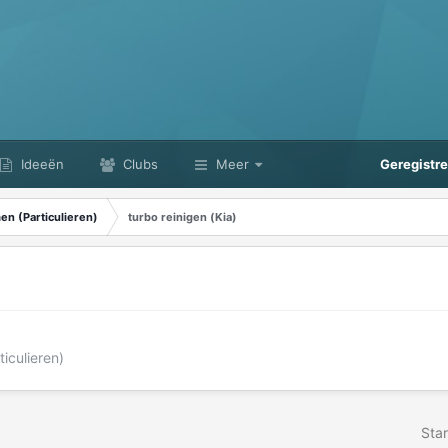
Ideeën
Clubs
Meer
Geregistr
n (Particulieren)
turbo reinigen (Kia)
iculieren)
Star