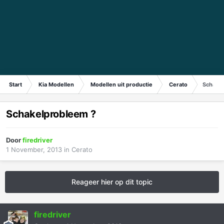
Start
Kia Modellen
Modellen uit productie
Cerato
Schakel
Schakelprobleem ?
Door
firedriver
1 November, 2013
in
Cerato
Reageer hier op dit topic
firedriver