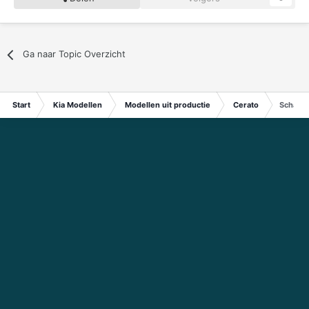
Ga naar Topic Overzicht
Start
Kia Modellen
Modellen uit productie
Cerato
Schakel