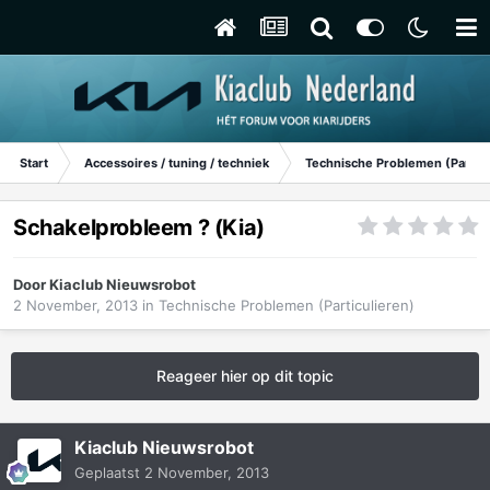
Start
Accessoires / tuning / techniek
Technische Problemen (Particu
Schakelprobleem ? (Kia)
Door
Kiaclub Nieuwsrobot
2 November, 2013
in
Technische Problemen (Particulieren)
Reageer hier op dit topic
Kiaclub Nieuwsrobot
Geplaatst
2 November, 2013