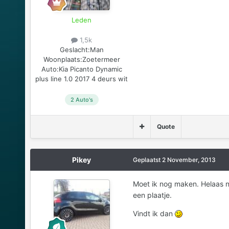
Leden
1,5k
Geslacht:
Man
Woonplaats:
Zoetermeer
Auto:
Kia Picanto Dynamic
plus line 1.0 2017 4 deurs wit
2 Auto's
Quote
Pikey
Geplaatst
2 November, 2013
Moet ik nog maken. Helaas no
een plaatje.
Vindt ik dan