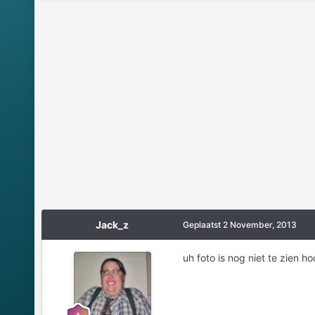
Jack_z
Geplaatst
2 November, 2013
uh foto is nog niet te zien ho