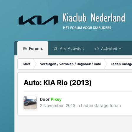
Forums
Alle Activiteit
Activiteit
Start
Verslagen / Verhalen / Dagboek / Café
Leden Garag
Auto: KIA Rio (2013)
Door
Pikey
2 November, 2013
in
Leden Garage forum