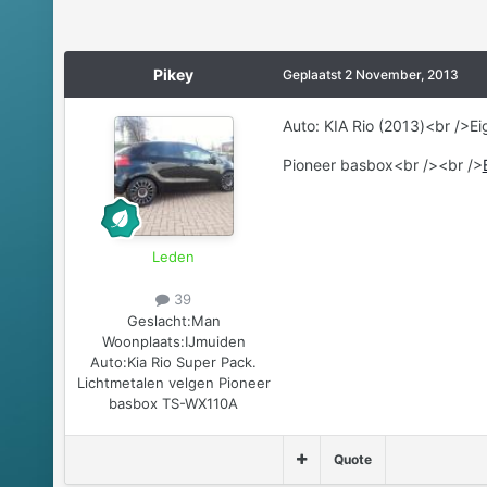
Pikey
Geplaatst
2 November, 2013
Auto: KIA Rio (2013)<br />E
Pioneer basbox<br /><br />
Leden
39
Geslacht:
Man
Woonplaats:
IJmuiden
Auto:
Kia Rio Super Pack.
Lichtmetalen velgen Pioneer
basbox TS-WX110A
Quote