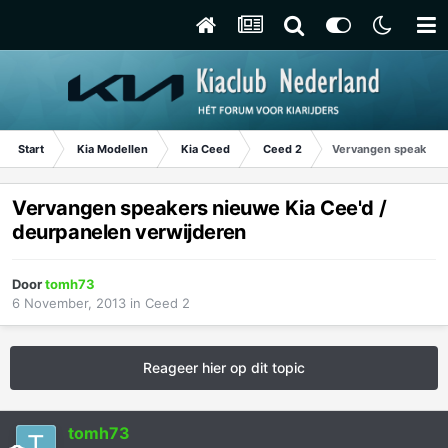
Start
Kia Modellen
Kia Ceed
Ceed 2
Vervangen speakers 
Vervangen speakers nieuwe Kia Cee'd /
deurpanelen verwijderen
Door
tomh73
6 November, 2013
in
Ceed 2
Reageer hier op dit topic
tomh73