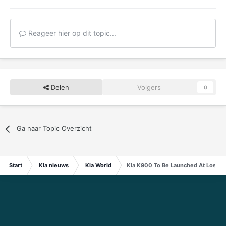
Reageer hier op dit topic...
Delen
Volgers
0
Ga naar Topic Overzicht
Start
Kia nieuws
Kia World
Kia K900 To Be Launched At Los Ang