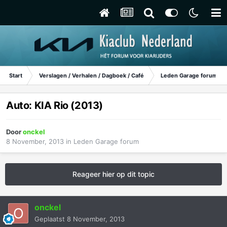
Start
Verslagen / Verhalen / Dagboek / Café
Leden Garage forum
Auto: KIA Rio (2013)
Door
onckel
8 November, 2013
in
Leden Garage forum
Reageer hier op dit topic
onckel
Geplaatst
8 November, 2013