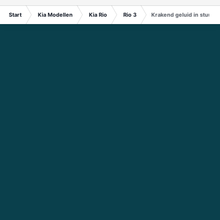
Start
Kia Modellen
Kia Rio
Rio 3
Krakend geluid in stuurinr