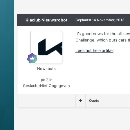
Kiaclub Nieuwsrobot
Geplaatst
14 November, 2013
It’s good news for the all-
Challenge, which puts cars t
Lees het hele artikel
Newsbots
7,1k
Geslacht:
Niet Opgegeven
Quote