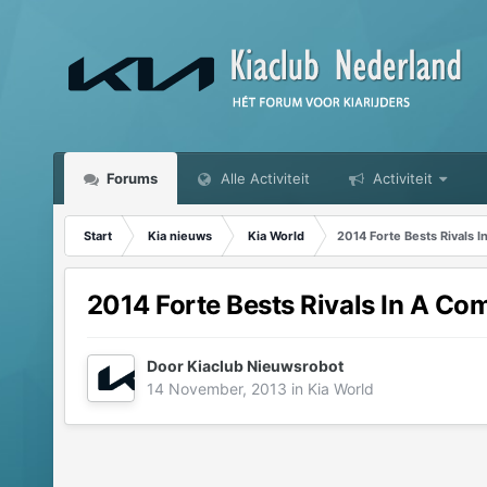
Forums
Alle Activiteit
Activiteit
Start
Kia nieuws
Kia World
2014 Forte Bests Rivals 
2014 Forte Bests Rivals In A C
Door
Kiaclub Nieuwsrobot
14 November, 2013
in
Kia World