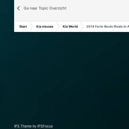
Ga naar Topic Overzicht
Start
Kia nieuws
Kia World
2014 Forte Bests Rivals In
IPS Theme
by
IPSFocus