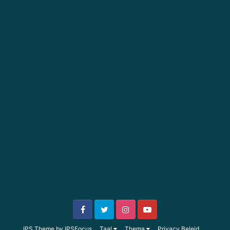
IPS Theme
by
IPSFocus
Taal
Thema
Privacy Beleid