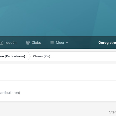
Ideeën
Clubs
Meer
Geregistr
n (Particulieren)
Claxon (Kia)
rticulieren)
Star