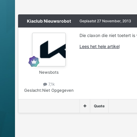
Kiaclub Nieuwsrobot
Geplaatst
27 November, 2013
Die claxon die niet toetert i
Lees het hele artikel
Newsbots
7,1k
Geslacht:
Niet Opgegeven
Quote