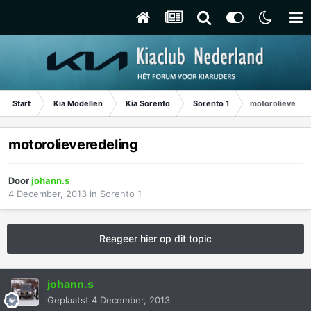
Start
Kia Modellen
Kia Sorento
Sorento 1
motorolievered
motorolieveredeling
Door
johann.s
4 December, 2013
in
Sorento 1
Reageer hier op dit topic
johann.s
Geplaatst
4 December, 2013