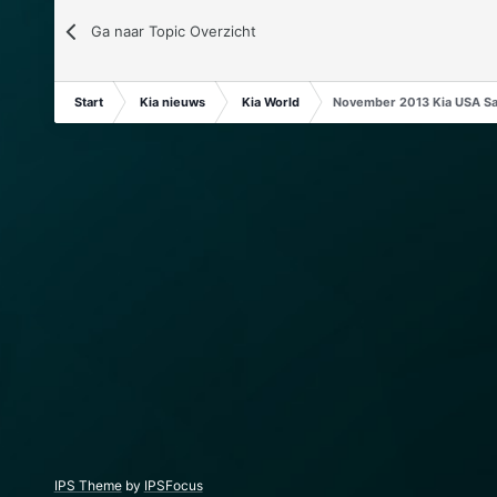
Ga naar Topic Overzicht
Start
Kia nieuws
Kia World
November 2013 Kia USA Sal
IPS Theme
by
IPSFocus