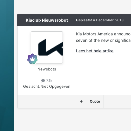
Kiaclub Nieuwsrobot
Geplaatst
4 December, 2013
Kia Motors America announce
seven of the new or signific
Lees het hele artikel
Newsbots
7,1k
Geslacht:
Niet Opgegeven
Quote