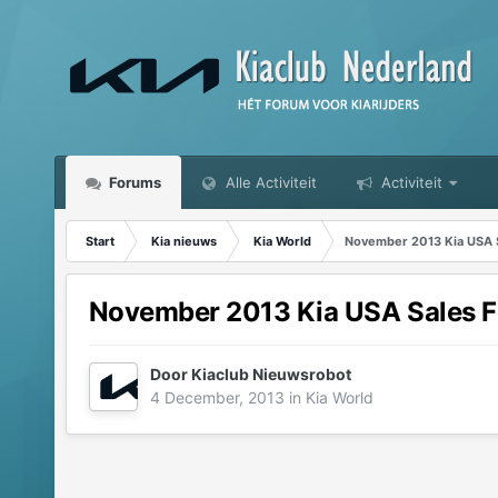
Forums
Alle Activiteit
Activiteit
Start
Kia nieuws
Kia World
November 2013 Kia USA S
November 2013 Kia USA Sales Fi
Door
Kiaclub Nieuwsrobot
4 December, 2013
in
Kia World