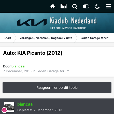
Start
Verslagen / Verhalen / Dagboek / Café
Leden Garage forum
Auto: KIA Picanto (2012)
Door
biancaa
7 December, 2013
in
Leden Garage forum
Reageer hier op dit topic
biancaa
Geplaatst
7 December, 2013