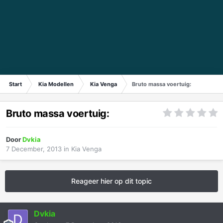
Start
Kia Modellen
Kia Venga
Bruto massa voertuig:
Bruto massa voertuig:
Door
Dvkia
7 December, 2013
in
Kia Venga
Reageer hier op dit topic
Dvkia