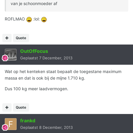
van je schoonmoeder af
ROFLMAO
:lol:
Quote
OutOfFocus
Geplaatst
7 December, 2013
Wat op het kenteken staat bepaalt de toegestane maximum
massa en dat is ook bij de mijne 1.710 kg.
Dus 100 kg meer laadvermogen.
Quote
frankd
Geplaatst
8 December, 2013