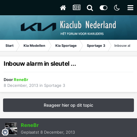
Start
Kia Modellen
Kia Sportage
Sportage 3
Inbouw alarm i
Inbouw alarm in sleutel ...
Door
ReneBr
8 December, 2013
in
Sportage 3
Reageer hier op dit topic
ReneBr
Geplaatst
8 December, 2013