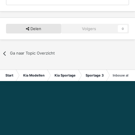
Delen
Volgers
0
Ga naar Topic Overzicht
Start
Kia Modellen
Kia Sportage
Sportage 3
Inbouw alarm i