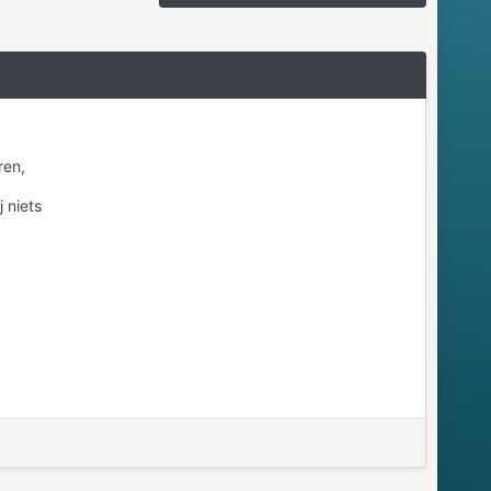
ren,
 niets