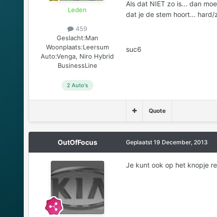
Als dat NIET zo is... dan moe
Leden
dat je de stem hoort... hard/
459
Geslacht:
Man
Woonplaats:
Leersum
suc6
Auto:
Venga, Niro Hybrid
BusinessLine
2 Auto's
Quote
OutOfFocus
Geplaatst
19 December, 2013
Je kunt ook op het knopje re