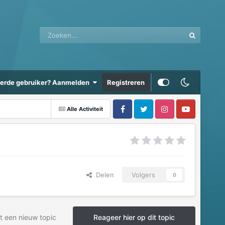
eerde gebruiker? Aanmelden
Registreren
Alle Activiteit
Delen
Volgers
0
t een nieuw topic
Reageer hier op dit topic