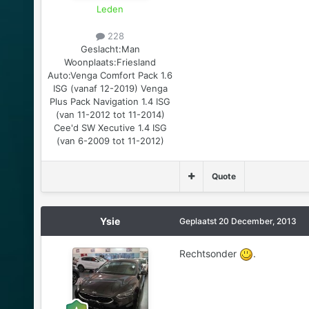
Leden
228
Geslacht:
Man
Woonplaats:
Friesland
Auto:
Venga Comfort Pack 1.6
ISG (vanaf 12-2019) Venga
Plus Pack Navigation 1.4 ISG
(van 11-2012 tot 11-2014)
Cee'd SW Xecutive 1.4 ISG
(van 6-2009 tot 11-2012)
Quote
Ysie
Geplaatst
20 December, 2013
Rechtsonder
.