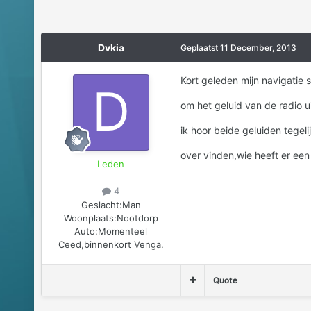
Dvkia
Geplaatst
11 December, 2013
Kort geleden mijn navigatie s
om het geluid van de radio ui
ik hoor beide geluiden tegeli
over vinden,wie heeft er een
Leden
4
Geslacht:
Man
Woonplaats:
Nootdorp
Auto:
Momenteel
Ceed,binnenkort Venga.
Quote