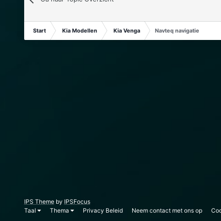
Start
Kia Modellen
Kia Venga
Navteq navigatie
IPS Theme
by
IPSFocus
Taal
Thema
Privacy Beleid
Neem contact met ons op
Coo