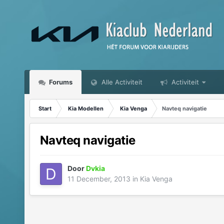
Forums
Alle Activiteit
Activiteit
Start
Kia Modellen
Kia Venga
Navteq navigatie
Navteq navigatie
Door
Dvkia
11 December, 2013
in
Kia Venga