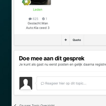
Leden
625
1
Geslacht:
Man
Auto:
Kia ceed 3
Quote
Doe mee aan dit gesprek
Je kunt als gast nu eerst posten en gelijk daarna registr
Reageer hier op dit topic...
Ga naar Topic Overzicht