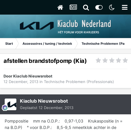
Start
Accessoires / tuning / techniek
Technische Problemen (Particu
afstellen brandstofpomp (Kia)
Door
Kiaclub Nieuwsrobot
12 December, 2013
in
Technische Problemen (Professionals)
Kiaclub Nieuwsrobot
Geplaatst
12 December, 2013
Pomppositie mm na O.D.P.: 0,97-1,03 Krukaspositie (n =
na B.D.P) ° voor B.D.P.: 8,5-9,5 nmeetklok achter in de