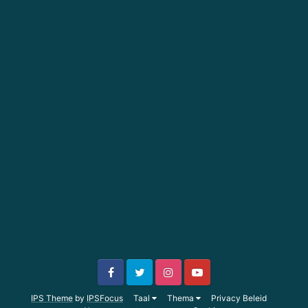
IPS Theme
by
IPSFocus
Taal
Thema
Privacy Beleid