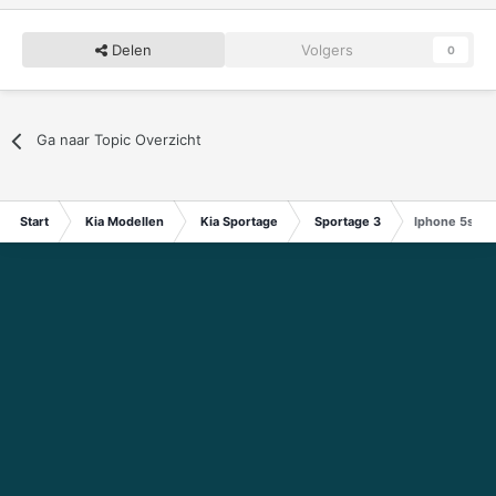
Delen
Volgers
0
Ga naar Topic Overzicht
Start
Kia Modellen
Kia Sportage
Sportage 3
Iphone 5s ko