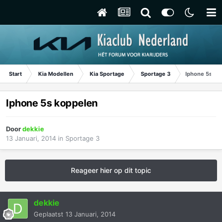
Start
Kia Modellen
Kia Sportage
Sportage 3
Iphone 5s ko
Iphone 5s koppelen
Door
dekkie
13 Januari, 2014
in
Sportage 3
Reageer hier op dit topic
dekkie
Geplaatst
13 Januari, 2014