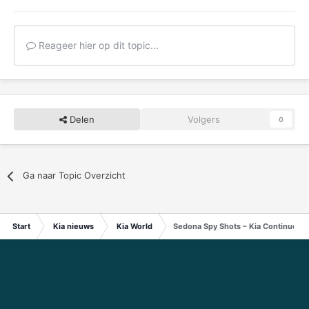
Reageer hier op dit topic...
Delen
Volgers
0
Ga naar Topic Overzicht
Start
Kia nieuws
Kia World
Sedona Spy Shots – Kia Continues 