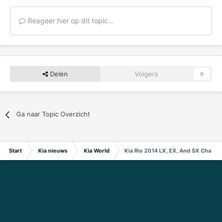
Reageer hier op dit topic...
Delen
Volgers
0
Ga naar Topic Overzicht
Start
Kia nieuws
Kia World
Kia Rio 2014 LX, EX, And SX Change