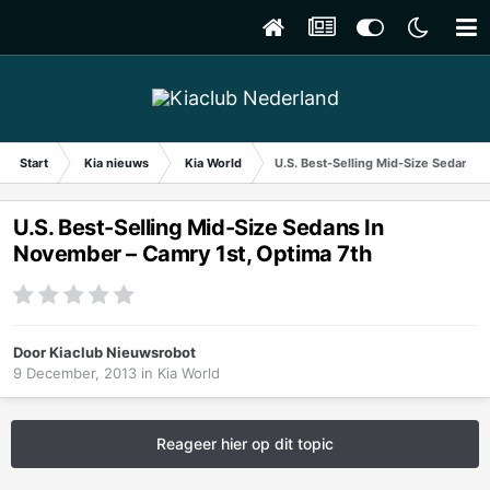
Start
Kia nieuws
Kia World
U.S. Best-Selling Mid-Size Sedans I
U.S. Best-Selling Mid-Size Sedans In
November – Camry 1st, Optima 7th
Door
Kiaclub Nieuwsrobot
9 December, 2013
in
Kia World
Reageer hier op dit topic