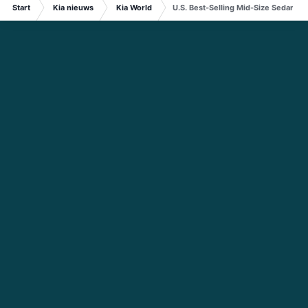
Start
Kia nieuws
Kia World
U.S. Best-Selling Mid-Size Sedans I