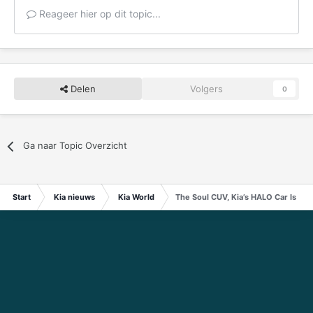
Reageer hier op dit topic...
Delen
Volgers
0
Ga naar Topic Overzicht
Start
Kia nieuws
Kia World
The Soul CUV, Kia’s HALO Car Is A H