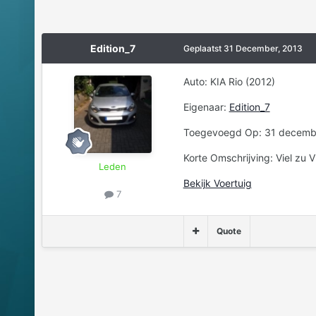
Edition_7
Geplaatst
31 December, 2013
Auto: KIA Rio (2012)
Eigenaar:
Edition_7
Toegevoegd Op: 31 decembe
Korte Omschrijving: Viel zu 
Leden
Bekijk Voertuig
7
Quote