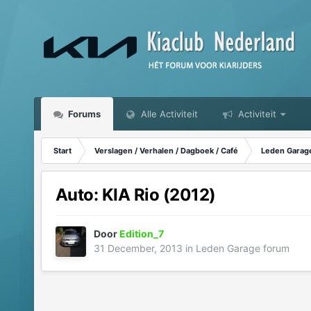
Forums
Alle Activiteit
Activiteit
Start
Verslagen / Verhalen / Dagboek / Café
Leden Garag
Auto: KIA Rio (2012)
Door
Edition_7
31 December, 2013
in
Leden Garage forum