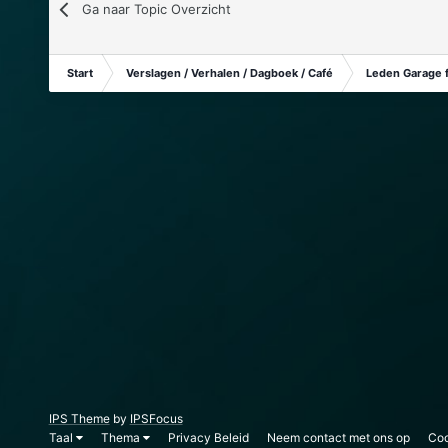
Ga naar Topic Overzicht
Start
Verslagen / Verhalen / Dagboek / Café
Leden Garage 
IPS Theme
by
IPSFocus
Taal
Thema
Privacy Beleid
Neem contact met ons op
Coo