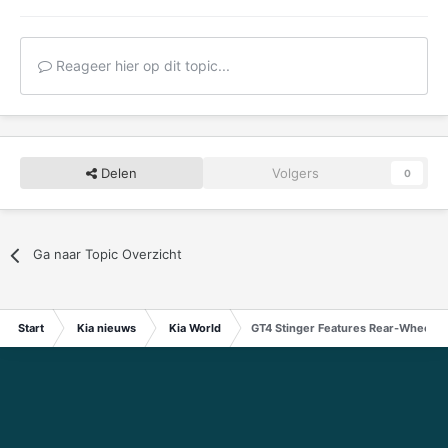
Reageer hier op dit topic...
Delen
Volgers
0
Ga naar Topic Overzicht
Start
Kia nieuws
Kia World
GT4 Stinger Features Rear-Wheel D