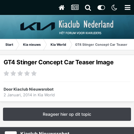
Start
Kia nieuws
Kia World
GT4 Stinger Concept Car Teaser Im
GT4 Stinger Concept Car Teaser Image
Door
Kiaclub Nieuwsrobot
2 Januari, 2014
in
Kia World
Reageer hier op dit topic
Kiaclub Nieuwsrobot