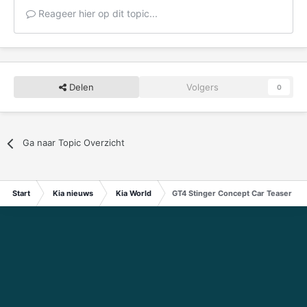
Reageer hier op dit topic...
Delen
Volgers
0
Ga naar Topic Overzicht
Start
Kia nieuws
Kia World
GT4 Stinger Concept Car Teaser Im