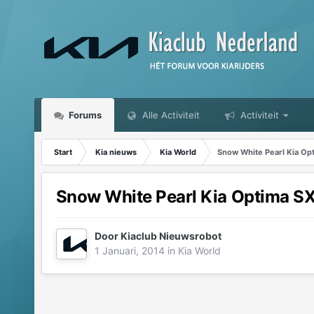
Forums
Alle Activiteit
Activiteit
Start
Kia nieuws
Kia World
Snow White Pearl Kia Op
Snow White Pearl Kia Optima S
Door
Kiaclub Nieuwsrobot
1 Januari, 2014
in
Kia World