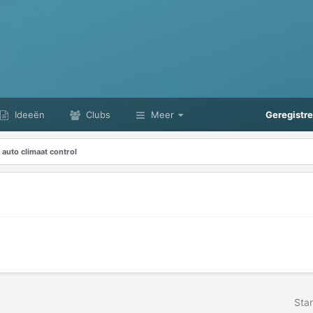
Ideeën
Clubs
Meer
Geregistr
auto climaat control
Star