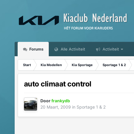
Forums
Alle Activiteit
Activiteit
Start
Kia Modellen
Kia Sportage
Sportage 1 & 2
auto climaat control
Door
frankydb
20 Maart, 2009
in
Sportage 1 & 2