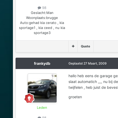
98
Geslacht:
Man
Woonplaats:
brugge
Auto:
gehad kia cerato , kia
sportage1 , kia ceed , nu kia
sportage3
Quote
frankydb
Geplaatst
27 Maart, 2009
hallo heb eens de garage geb
slaat automatich ,,,, nu bij 
twijfelen , heb juist de bev
groeten
Leden
98