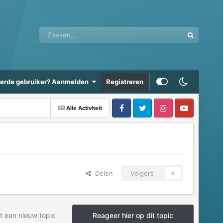
eerde gebruiker? Aanmelden
Registreren
Alle Activiteit
Delen
Volgers
0
t een nieuw topic
Reageer hier op dit topic