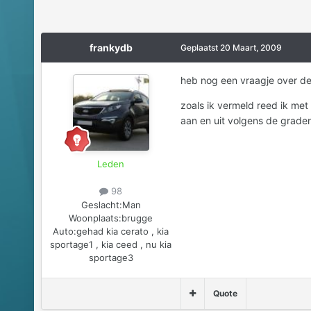
frankydb
Geplaatst
20 Maart, 2009
heb nog een vraagje over de 
zoals ik vermeld reed ik met
aan en uit volgens de graden 
Leden
98
Geslacht:
Man
Woonplaats:
brugge
Auto:
gehad kia cerato , kia
sportage1 , kia ceed , nu kia
sportage3
Quote