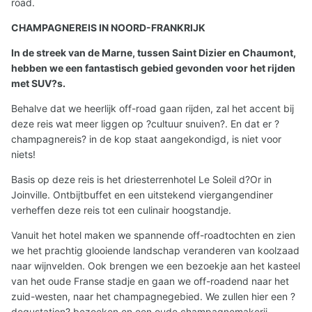
road.
CHAMPAGNEREIS IN NOORD-FRANKRIJK
In de streek van de Marne, tussen Saint Dizier en Chaumont,
hebben we een fantastisch gebied gevonden voor het rijden
met SUV?s.
Behalve dat we heerlijk off-road gaan rijden, zal het accent bij
deze reis wat meer liggen op ?cultuur snuiven?. En dat er ?
champagnereis? in de kop staat aangekondigd, is niet voor
niets!
Basis op deze reis is het driesterrenhotel Le Soleil d?Or in
Joinville. Ontbijtbuffet en een uitstekend viergangendiner
verheffen deze reis tot een culinair hoogstandje.
Vanuit het hotel maken we spannende off-roadtochten en zien
we het prachtig glooiende landschap veranderen van koolzaad
naar wijnvelden. Ook brengen we een bezoekje aan het kasteel
van het oude Franse stadje en gaan we off-roadend naar het
zuid-westen, naar het champagnegebied. We zullen hier een ?
degustation? bezoeken en een oude champagnemakerij.