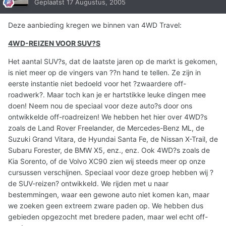
Geplaatst
17 Augustus, 2005
Deze aanbieding kregen we binnen van 4WD Travel:
4WD-REIZEN VOOR SUV?S
Het aantal SUV?s, dat de laatste jaren op de markt is gekomen,
is niet meer op de vingers van ??n hand te tellen. Ze zijn in
eerste instantie niet bedoeld voor het ?zwaardere off-
roadwerk?. Maar toch kan je er hartstikke leuke dingen mee
doen! Neem nou de speciaal voor deze auto?s door ons
ontwikkelde off-roadreizen! We hebben het hier over 4WD?s
zoals de Land Rover Freelander, de Mercedes-Benz ML, de
Suzuki Grand Vitara, de Hyundai Santa Fe, de Nissan X-Trail, de
Subaru Forester, de BMW X5, enz., enz. Ook 4WD?s zoals de
Kia Sorento, of de Volvo XC90 zien wij steeds meer op onze
cursussen verschijnen. Speciaal voor deze groep hebben wij ?
de SUV-reizen? ontwikkeld. We rijden met u naar
bestemmingen, waar een gewone auto niet komen kan, maar
we zoeken geen extreem zware paden op. We hebben dus
gebieden opgezocht met bredere paden, maar wel echt off-