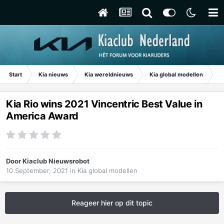
Start
Kia nieuws
Kia wereldnieuws
Kia global modellen
Ki
Kia Rio wins 2021 Vincentric Best Value in
America Award
Door
Kiaclub Nieuwsrobot
10 September, 2021
in
Kia global modellen
Reageer hier op dit topic