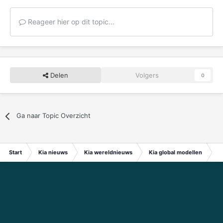
Reageer hier op dit topic...
Delen
Volgers
0
Ga naar Topic Overzicht
Start
Kia nieuws
Kia wereldnieuws
Kia global modellen
Ki