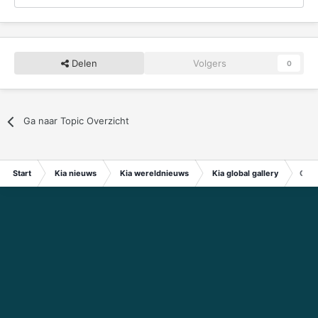
Delen
Volgers
0
Ga naar Topic Overzicht
Start
Kia nieuws
Kia wereldnieuws
Kia global gallery
Opti