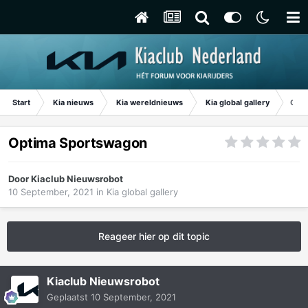
Start
Kia nieuws
Kia wereldnieuws
Kia global gallery
Opti
Optima Sportswagon
Door
Kiaclub Nieuwsrobot
10 September, 2021
in
Kia global gallery
Reageer hier op dit topic
Kiaclub Nieuwsrobot
Geplaatst
10 September, 2021