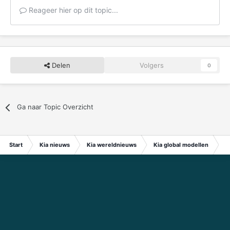
Reageer hier op dit topic...
Delen
Volgers
0
Ga naar Topic Overzicht
Start
Kia nieuws
Kia wereldnieuws
Kia global modellen
Fo